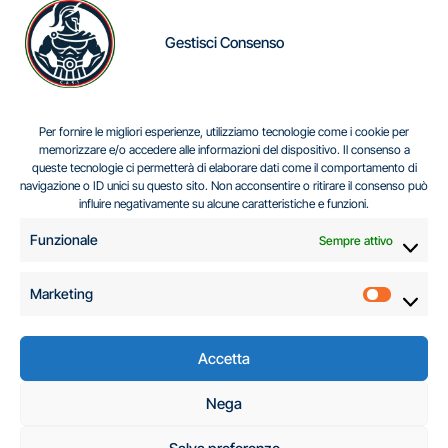
Gestisci Consenso
IL DILEMMA SERBO
Per fornire le migliori esperienze, utilizziamo tecnologie come i cookie per
memorizzare e/o accedere alle informazioni del dispositivo. Il consenso a
queste tecnologie ci permetterà di elaborare dati come il comportamento di
navigazione o ID unici su questo sito. Non acconsentire o ritirare il consenso può
Centro Analisi e Studi Italus © Tutti i diritti riservati
influire negativamente su alcune caratteristiche e funzioni.
CF:96616940589
|
di
.
Funzionale
Sempre attivo
Marketing
Marketi
Accetta
C.A.S.I. – Centro
Nega
Analisi e Studi Italus