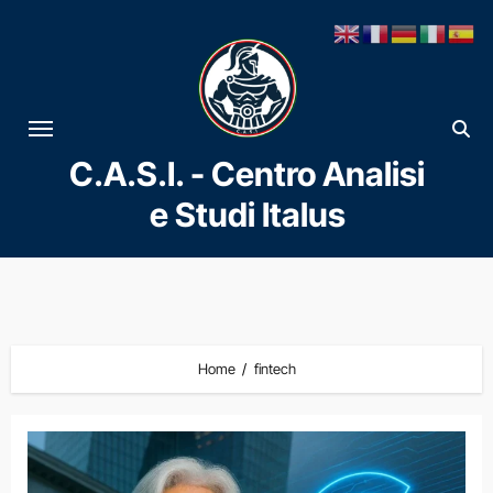
Vai
al
contenuto
C.A.S.I. - Centro Analisi
e Studi Italus
Home
fintech