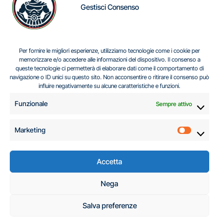
Gestisci Consenso
IL DILEMMA SERBO
Per fornire le migliori esperienze, utilizziamo tecnologie come i cookie per
memorizzare e/o accedere alle informazioni del dispositivo. Il consenso a
queste tecnologie ci permetterà di elaborare dati come il comportamento di
navigazione o ID unici su questo sito. Non acconsentire o ritirare il consenso può
Centro Analisi e Studi Italus © Tutti i diritti riservati
influire negativamente su alcune caratteristiche e funzioni.
CF:96616940589
|
di
.
Funzionale
Sempre attivo
Marketing
Marketi
Accetta
C.A.S.I. – Centro
Nega
Analisi e Studi Italus
Salva preferenze