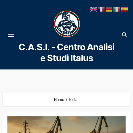
Vai
al
contenuto
C.A.S.I. - Centro Analisi
e Studi Italus
Home
fosfati