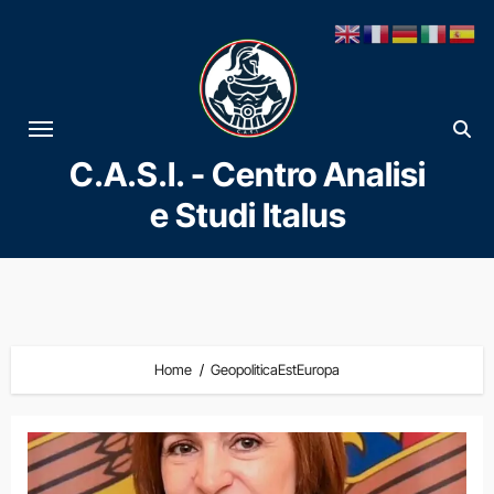
Vai
al
contenuto
C.A.S.I. - Centro Analisi
e Studi Italus
Home
GeopoliticaEstEuropa