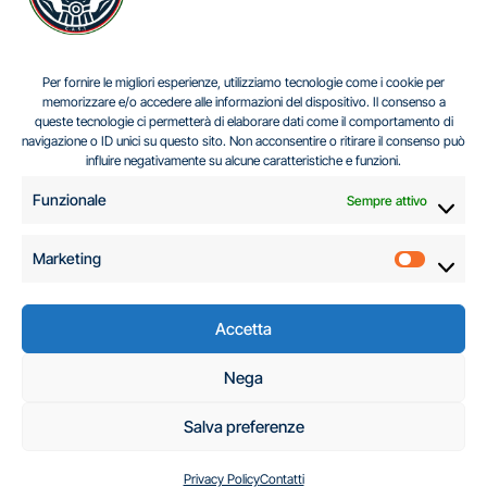
IL DILEMMA SERBO
Per fornire le migliori esperienze, utilizziamo tecnologie come i cookie per
memorizzare e/o accedere alle informazioni del dispositivo. Il consenso a
queste tecnologie ci permetterà di elaborare dati come il comportamento di
navigazione o ID unici su questo sito. Non acconsentire o ritirare il consenso può
Centro Analisi e Studi Italus © Tutti i diritti riservati
influire negativamente su alcune caratteristiche e funzioni.
CF:96616940589
|
di
.
Funzionale
Sempre attivo
Marketing
Marketi
Accetta
C.A.S.I. – Centro
Nega
Analisi e Studi Italus
Salva preferenze
Privacy Policy
Contatti