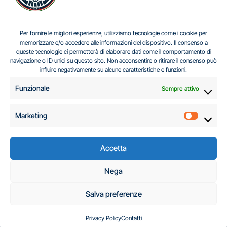
IL DILEMMA SERBO
Per fornire le migliori esperienze, utilizziamo tecnologie come i cookie per
memorizzare e/o accedere alle informazioni del dispositivo. Il consenso a
queste tecnologie ci permetterà di elaborare dati come il comportamento di
navigazione o ID unici su questo sito. Non acconsentire o ritirare il consenso può
Centro Analisi e Studi Italus © Tutti i diritti riservati
influire negativamente su alcune caratteristiche e funzioni.
CF:96616940589
|
di
.
Funzionale
Sempre attivo
Marketing
Marketi
Accetta
C.A.S.I. – Centro
Nega
Analisi e Studi Italus
Salva preferenze
Privacy Policy
Contatti