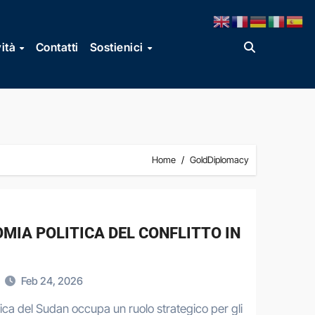
vità
Contatti
Sostienici
Home
GoldDiplomacy
OMIA POLITICA DEL CONFLITTO IN
Feb 24, 2026
lica del Sudan occupa un ruolo strategico per gli