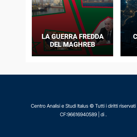
LA GUERRA FREDDA
C
DEL MAGHREB
I
E
N
Centro Analisi e Studi Italus © Tutti i diritti riservati
CF:96616940589
|
di
.