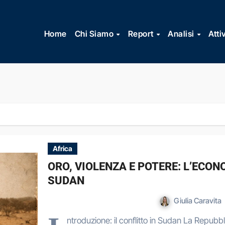
Vai
al
Home
Chi Siamo
Report
Analisi
Atti
contenuto
Africa
ORO, VIOLENZA E POTERE: L’ECON
SUDAN
Giulia Caravita
ntroduzione: il conflitto in Sudan La Repubb