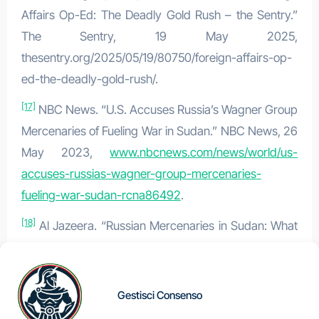
Affairs Op-Ed: The Deadly Gold Rush – the Sentry.”
The Sentry, 19 May 2025,
thesentry.org/2025/05/19/80750/foreign-affairs-op-
ed-the-deadly-gold-rush/.
[17]
NBC News. “U.S. Accuses Russia’s Wagner Group
Mercenaries of Fueling War in Sudan.” NBC News, 26
May 2023,
www.nbcnews.com/news/world/us-
accuses-russias-wagner-group-mercenaries-
fueling-war-sudan-rcna86492
.
[18]
Al Jazeera. “Russian Mercenaries in Sudan: What
Is the Wagner Group’s Role?” Al Jazeera, 17 aprile
2023,
www.aljazeera.com/news/2023/4/17/what-is-
the-wagner-groups-role-in-sudan
.
Gestisci Consenso
[19]