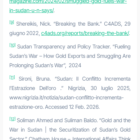
magazine.com/2024/02/smuggled-gold-fuels-war-
in-sudan-u-n-says/
.
[9]
Shereikis, Nick. “Breaking the Bank.” C4ADS, 29
giugno 2022,
c4ads.org/reports/breaking-the-bank/
.
[10]
Sudan Transparency and Policy Tracker. “Fueling
Sudan’s War – How Gold Exports and Smuggling Are
Prolonging Sudan’s War”, 2024
[11]
Sironi, Bruna. “Sudan: Il Conflitto Incrementa
l’Estrazione Dell’oro .” Nigrizia, 30 luglio 2025,
www.nigrizia.it/notizia/sudan-conflitto-incrementa-
estrazione-oro. Accessed 12 Feb. 2026.
[12]
Soliman Ahmed and Suliman Baldo. “Gold and the
War in Sudan | the Securitization of Sudan’s Gold
Sector.” Chatham House – International Affairs Think