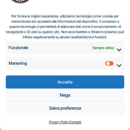
Transparency International Russia. “Wagner’s
Africa Gold Trade: How Mercenaries Exploit
Per fornire le migliori esperienze, utilizziamo tecnologie come i cookie per
Resources.” Transparency International Russia, 3 July
memorizzare e/o accedere alle informazioni del dispositivo. Il consenso a
2025,
ti-russia.org/en/2025/07/03/gold-and-
queste tecnologie ci permetterà di elaborare dati come il comportamento di
navigazione o ID unici su questo sito. Non acconsentire o ritirare il consenso può
crossbows-how-russian-mercenaries-enable-dirty-
influire negativamente su alcune caratteristiche e funzioni.
business-in-africa/
.
Funzionale
Sempre attivo
[20]
Sudan Transparency and Policy Tracker. “Fueling
Marketing
Sudan’s War – How Gold Exports and Smuggling Are
Marketi
Prolonging Sudan’s War”, 2024
Accetta
[21]
Ibid.
Nega
[22]
Lezhnev, Sasha. “Conflict Gold to Responsible
Gold.” The Sentry, 2021,
Salva preferenze
https://thesentry.org/reports/conflict-gold-to-
Privacy Policy
Contatti
responsible-gold/