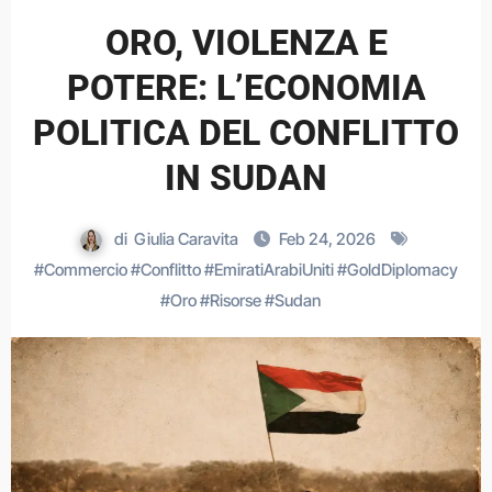
ORO, VIOLENZA E
POTERE: L’ECONOMIA
POLITICA DEL CONFLITTO
IN SUDAN
di
Giulia Caravita
Feb 24, 2026
#
Commercio
#
Conflitto
#
EmiratiArabiUniti
#
GoldDiplomacy
#
Oro
#
Risorse
#
Sudan