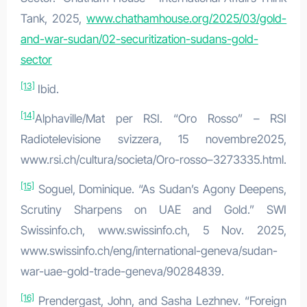
Tank, 2025,
www.chathamhouse.org/2025/03/gold-
and-war-sudan/02-securitization-sudans-gold-
sector
[13]
Ibid.
[14]
Alphaville/Mat per RSI. “Oro Rosso” – RSI
Radiotelevisione svizzera, 15 novembre2025,
www.rsi.ch/cultura/societa/Oro-rosso–3273335.html.
[15]
Soguel, Dominique. “As Sudan’s Agony Deepens,
Scrutiny Sharpens on UAE and Gold.” SWI
Swissinfo.ch, www.swissinfo.ch, 5 Nov. 2025,
www.swissinfo.ch/eng/international-geneva/sudan-
war-uae-gold-trade-geneva/90284839.
[16]
Prendergast, John, and Sasha Lezhnev. “Foreign