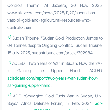
Controls Them?” Al Jazeera, 20 Nov. 2025,
www.aljazeera.com/news/2025/11/20/sudan-has-
vast-oil-gold-and-agricultural-resources-who-
controls-them.
[6]
Sudan Tribune. “Sudan Gold Production Jumps to
64 Tonnes despite Ongoing Conflict.” Sudan Tribune,
18 July 2025, sudantribune.com/article/302984.
[7]
ACLED. “Two Years of War in Sudan: How the SAF
Is Gaining the Upper Hand.” ACLED,
acleddata.com/report/two-years-war-sudan-how-
saf-gaining-upper-hand
.
[8]
ADF. “Smuggled Gold Fuels War in Sudan, U.N.
Says.” Africa Defense Forum, 13 Feb. 2024,
adf-