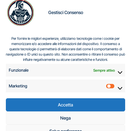
Gestisci Consenso
IL DILEMMA SERBO
Per fornire le migliori esperienze, utilizziamo tecnologie come i cookie per
memorizzare e/o accedere alle informazioni del dispositivo. Il consenso a
queste tecnologie ci permetterà di elaborare dati come il comportamento di
navigazione o ID unici su questo sito. Non acconsentire o ritirare il consenso può
Centro Analisi e Studi Italus © Tutti i diritti riservati
influire negativamente su alcune caratteristiche e funzioni.
CF:96616940589
|
di
.
Funzionale
Sempre attivo
Marketing
Marketi
Accetta
C.A.S.I. – Centro
Nega
Analisi e Studi Italus