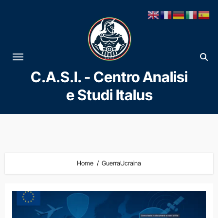
Vai
al
contenuto
C.A.S.I. - Centro Analisi
e Studi Italus
Home
GuerraUcraina