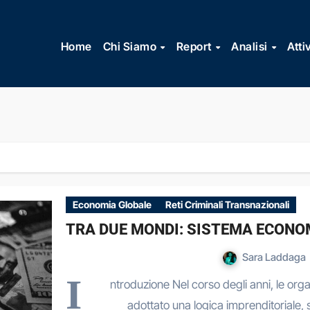
Vai
al
Home
Chi Siamo
Report
Analisi
Atti
contenuto
Economia Globale
Reti Criminali Transnazionali
TRA DUE MONDI: SISTEMA ECONO
Sara Laddaga
I
ntroduzione Nel corso degli anni, le or
adottato una logica imprenditoriale