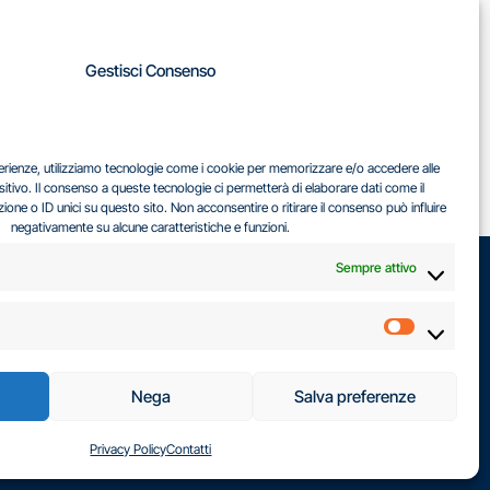
A
Gestisci Consenso
LA
IL DILEMMA SERBO
sperienze, utilizziamo tecnologie come i cookie per memorizzare e/o accedere alle
EA
sitivo. Il consenso a queste tecnologie ci permetterà di elaborare dati come il
ne o ID unici su questo sito. Non acconsentire o ritirare il consenso può influire
negativamente su alcune caratteristiche e funzioni.
Sempre attivo
Marketin
Nega
Salva preferenze
Privacy Policy
Contatti