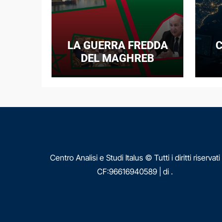
LA GUERRA FREDDA
C
DEL MAGHREB
I
E
N
Centro Analisi e Studi Italus © Tutti i diritti riservati
CF:96616940589
|
di
.