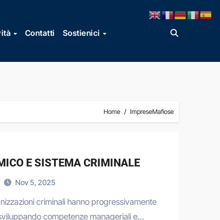
vità
Contatti
Sostienici
Home
ImpreseMafiose
MICO E SISTEMA CRIMINALE
Nov 5, 2025
ganizzazioni criminali hanno progressivamente
, sviluppando competenze manageriali e…