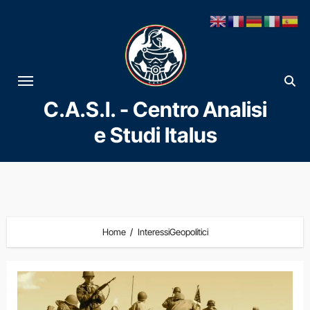
Vai
al
contenuto
C.A.S.I. - Centro Analisi
e Studi Italus
Home
InteressiGeopolitici