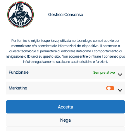
Gestisci Consenso
IL DILEMMA SERBO
Per fornire le migliori esperienze, utilizziamo tecnologie come i cookie per
memorizzare e/o accedere alle informazioni del dispositivo. Il consenso a
queste tecnologie ci permetterà di elaborare dati come il comportamento di
navigazione o ID unici su questo sito. Non acconsentire o ritirare il consenso può
Centro Analisi e Studi Italus © Tutti i diritti riservati
influire negativamente su alcune caratteristiche e funzioni.
CF:96616940589
|
di
.
Funzionale
Sempre attivo
Marketing
Marketi
Accetta
C.A.S.I. – Centro
Nega
Analisi e Studi Italus