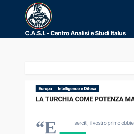
C.A.S.I. - Centro Analisi e Studi Italus
Europa
Intelligence e Difesa
LA TURCHIA COME POTENZA MA
“E
serciti, il vostro primo obb