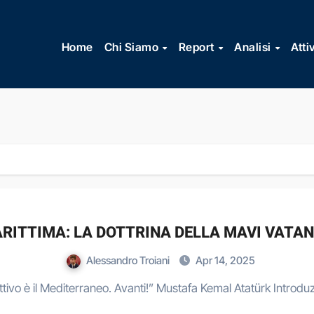
Vai
al
Home
Chi Siamo
Report
Analisi
Atti
contenuto
RITTIMA: LA DOTTRINA DELLA MAVI VATAN
Alessandro Troiani
Apr 14, 2025
iettivo è il Mediterraneo. Avanti!” Mustafa Kemal Atatürk Introdu