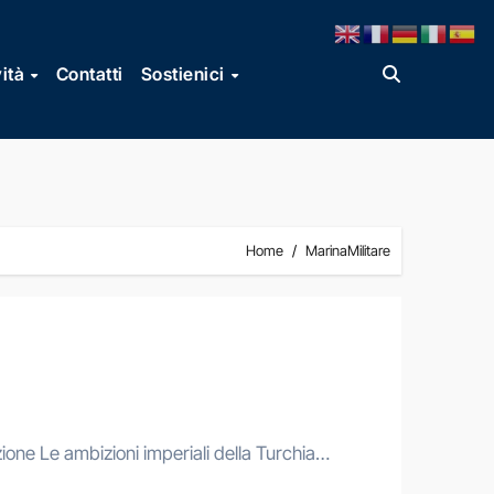
vità
Contatti
Sostienici
Home
MarinaMilitare
zione Le ambizioni imperiali della Turchia…