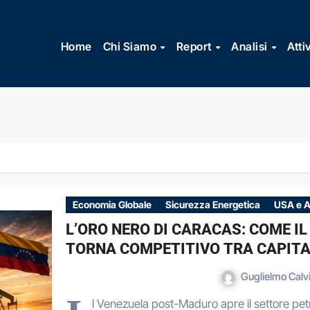
Vai
al
Home
Chi Siamo
Report
Analisi
Atti
contenuto
Economia Globale
Sicurezza Energetica
USA e 
L’ORO NERO DI CARACAS: COME 
TORNA COMPETITIVO TRA CAPITAL
Guglielmo Calv
l Venezuela post-Maduro apre il settore petro