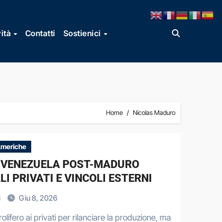
vità
Contatti
Sostienici
Home
Nicolas Maduro
Americhe
IL VENEZUELA POST-MADURO
I PRIVATI E VINCOLI ESTERNI
i
Giu 8, 2026
lifero ai privati per rilanciare la produzione, ma