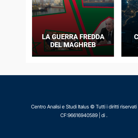
LA GUERRA FREDDA
C
DEL MAGHREB
I
E
N
Centro Analisi e Studi Italus © Tutti i diritti riservati
CF:96616940589
|
di
.