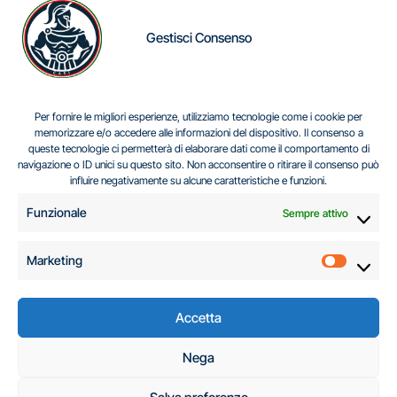
Gestisci Consenso
IL DILEMMA SERBO
Per fornire le migliori esperienze, utilizziamo tecnologie come i cookie per
memorizzare e/o accedere alle informazioni del dispositivo. Il consenso a
queste tecnologie ci permetterà di elaborare dati come il comportamento di
navigazione o ID unici su questo sito. Non acconsentire o ritirare il consenso può
Centro Analisi e Studi Italus © Tutti i diritti riservati
influire negativamente su alcune caratteristiche e funzioni.
CF:96616940589
|
di
.
Funzionale
Sempre attivo
Marketing
Marketi
Accetta
C.A.S.I. – Centro
Nega
Analisi e Studi Italus