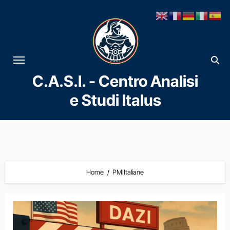
Vai
al
contenuto
C.A.S.I. - Centro Analisi
e Studi Italus
Home
PMIItaliane