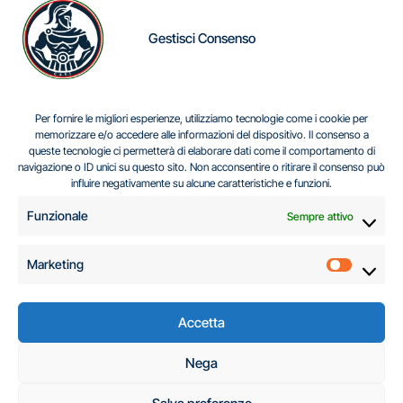
Gestisci Consenso
IL DILEMMA SERBO
Per fornire le migliori esperienze, utilizziamo tecnologie come i cookie per
memorizzare e/o accedere alle informazioni del dispositivo. Il consenso a
queste tecnologie ci permetterà di elaborare dati come il comportamento di
navigazione o ID unici su questo sito. Non acconsentire o ritirare il consenso può
Centro Analisi e Studi Italus © Tutti i diritti riservati
influire negativamente su alcune caratteristiche e funzioni.
CF:96616940589
|
di
.
Funzionale
Sempre attivo
Marketing
Marketi
Accetta
C.A.S.I. – Centro
Nega
Analisi e Studi Italus