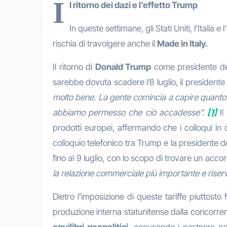
I
l ritorno dei dazi e l’effetto Trump
In queste settimane, gli Stati Uniti, l’Itali
rischia di travolgere anche il
Made in Italy.
Il ritorno di
Donald Trump
come presidente degl
sarebbe dovuta scadere l’8 luglio, il presidente
molto bene. La gente comincia a capire quanto si
abbiamo permesso che ciò accadesse”.
[1]
I
prodotti europei, affermando che i colloqui in
colloquio telefonico tra Trump e la presidente
fino al 9 luglio, con lo scopo di trovare un ac
la relazione commerciale più importante e riser
Dietro l’imposizione di queste tariffe piuttos
produzione interna statunitense dalla concorren
equilibri geopolitici
, accusando i partners co