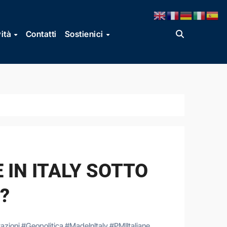
vità
Contatti
Sostienici
 IN ITALY SOTTO
?
azioni
#
Geopolitica
#
MadeInItaly
#
PMIItaliane