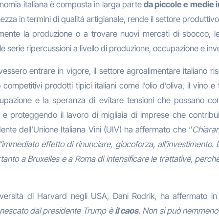
conomia italiana è composta in larga parte
da piccole e medie 
za in termini di qualità artigianale, rende il settore produttiv
ente la produzione o a trovare nuovi mercati di sbocco, le 
 serie ripercussioni a livello di produzione, occupazione e in
essero entrare in vigore, il settore agroalimentare italiano ris
mpetitivi prodotti tipici italiani come l’olio d’oliva, il vino e
pazione e la speranza di evitare tensioni che possano compr
e
e proteggendo il lavoro di migliaia di imprese che contribui
nte dell’Unione Italiana Vini (UIV) ha affermato che “
Chiaram
l’immediato effetto di rinunciare, giocoforza, all’investimento.
anto a Bruxelles e a Roma di intensificare le trattative, perc
versità di Harvard negli USA, Dani Rodrik, ha affermato in
nnescato dal presidente Trump è
il caos
. Non si può nemmeno 