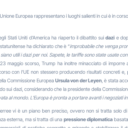
a e l’Unione Europea rappresentano i luoghi salienti in cui è in c
i Stati Uniti d’America ha riaperto il dibattito sui
dazi
e dopo
 statunitense ha dichiarato che è “
improbabile che venga pror
ano utili i dazi per noi. Sapete, le tariffe sono state usate co
l 23 maggio scorso, Trump ha inoltre minacciato di imporre a 
 corso con l’UE non stessero producendo risultati concreti e, 
 della Commissione Europea
Ursula von der Leyen
, è stata acc
cordo sui dazi, considerando che la presidente della Commission
vata al mondo. L’Europa è pronta a portare avanti i negoziati i
to ferree vi è un piano ben preciso, ovvero non si tratta solo
za esterna, ma si tratta di una
pressione diplomatica
basata 
mmerciali di pratiche scorrette e mirando a stabilizzare il 