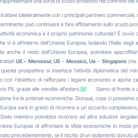
appresentare una sorta di scudo protettivo nei confronti del M
attare bilateralmente con i principali partners commerciali, sf
determinante: può continuare a fare affidamento sullo scudo p
ività economica e il proprio patrimonio culturale? È ovvio ch
e vi è all’interno dell’Unione Europea, isolando l’Italia dagli
tronde anche il resto dell’Unione Europea, potrebbe approfit
trattati
UE –
Mercosur, UE
–
Messico, Ue
–
Singapore
che 
 questa prospettiva si inserisce l’attività diplomatica del mi
con l’obiettivo di rafforzare i legami economici e aprire ca
io PIL grazie alle vendite all’estero.
[8]
Siamo di fronte a un
one tra le potenze economiche. Dunque, cosa ci possiamo aspe
uropa sarà in grado di ricorrere a un accordo complessivo, al 
 Stato membro potrebbe ricorrere ad altre soluzioni singolar
ll’Unione Europea di affrontare le sfide economiche in modo 
to precedentemente, se il rischio di un isolamento dovuto ai d