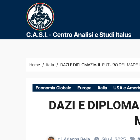
C.A.S.I. - Centro Analisi e Studi Italus
Home
Italia
DAZI E DIPLOMAZIA: IL FUTURO DEL MADE
Economia Globale
Europa
Italia
USA e Ameri
DAZI E DIPLOMA
di
Arianna Bella
Giu 4, 2025