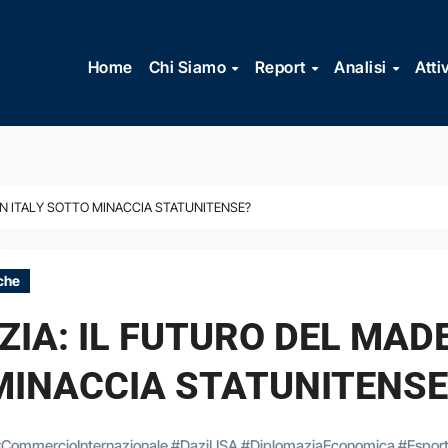
Vai
al
Home
Chi Siamo
Report
Analisi
Atti
contenuto
 IN ITALY SOTTO MINACCIA STATUNITENSE?
che
ZIA: IL FUTURO DEL MADE
MINACCIA STATUNITENSE
#
CommercioInternazionale
#
DaziUSA
#
DiplomaziaEconomica
#
Esport