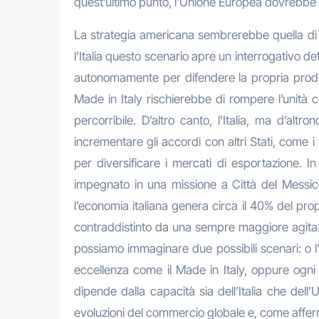
quest’ultimo punto, l’Unione Europea dovrebbe r
La strategia americana sembrerebbe quella di tr
l’Italia questo scenario apre un interrogativo 
autonomamente per difendere la propria produtt
Made in Italy rischierebbe di rompere l’unità ch
percorribile. D’altro canto, l’Italia, ma d’al
incrementare gli accordi con altri Stati, come i 
per diversificare i mercati di esportazione. In
impegnato in una missione a Città del Messico 
l’economia italiana genera circa il 40% del propr
contraddistinto da una sempre maggiore agitazi
possiamo immaginare due possibili scenari: o l’E
eccellenza come il Made in Italy, oppure ogni
dipende dalla capacità sia dell’Italia che de
evoluzioni del commercio globale e, come afferma