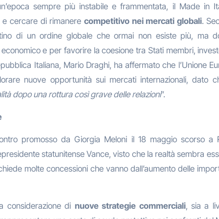
un’epoca sempre più instabile e frammentata, il Made in It
e cercare di rimanere
competitivo nei mercati globali
. Se
istino di un ordine globale che ormai non esiste più, ma
 economico e per favorire la coesione tra Stati membri, invest
 Repubblica Italiana, Mario Draghi, ha affermato che l’Unione 
rare nuove opportunità sui mercati internazionali, dato c
ità dopo una rottura così grave delle relazioni
”.
e
l’incontro promosso da Giorgia Meloni il 18 maggio scorso a
residente statunitense Vance, visto che la realtà sembra ess
on chiede molte concessioni che vanno dall’aumento delle import
la considerazione di
nuove strategie commerciali
, sia a l