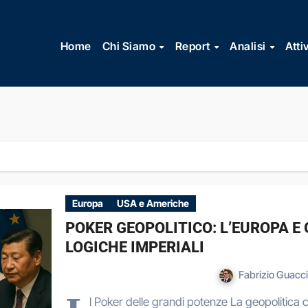
Vai
al
Home
Chi Siamo
Report
Analisi
Atti
contenuto
Europa
USA e Americhe
POKER GEOPOLITICO: L’EUROPA E G
LOGICHE IMPERIALI
Fabrizio Guacc
l Poker delle grandi potenze La geopolitica