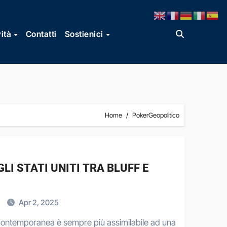
vità
Contatti
Sostienici
Home
PokerGeopolitico
LI STATI UNITI TRA BLUFF E
i
Apr 2, 2025
 contemporanea è sempre più assimilabile ad una