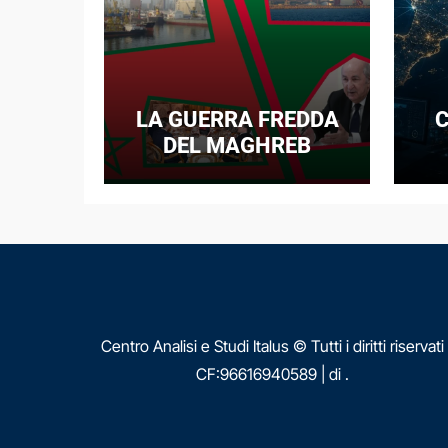
LA GUERRA FREDDA
C
DEL MAGHREB
I
E
N
Centro Analisi e Studi Italus © Tutti i diritti riservati
CF:96616940589
|
di
.