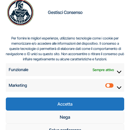
Gestisci Consenso
IL DILEMMA SERBO
Per fornire le migliori esperienze, utilizziamo tecnologie come i cookie per
memorizzare e/o accedere alle informazioni del dispositivo. Il consenso a
queste tecnologie ci permetterà di elaborare dati come il comportamento di
navigazione o ID unici su questo sito. Non acconsentire o ritirare il consenso può
Centro Analisi e Studi Italus © Tutti i diritti riservati
influire negativamente su alcune caratteristiche e funzioni.
CF:96616940589
|
di
.
Funzionale
Sempre attivo
Marketing
Marketi
Accetta
C.A.S.I. – Centro
Nega
Analisi e Studi Italus