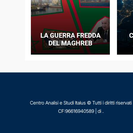
LA GUERRA FREDDA
C
DEL MAGHREB
I
E
N
Centro Analisi e Studi Italus © Tutti i diritti riservati
CF:96616940589
|
di
.