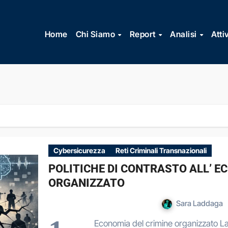
Vai
al
Home
Chi Siamo
Report
Analisi
Atti
contenuto
Cybersicurezza
Reti Criminali Transnazionali
POLITICHE DI CONTRASTO ALL’ E
ORGANIZZATO
Sara Laddaga
Economia del crimine organizzato La 