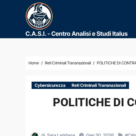
C.A.S.I. - Centro Analisi e Studi Italus
Home
Reti Criminali Transnazionali
POLITICHE DI CONTR
Cybersicurezza
Reti Criminali Transnazionali
POLITICHE DI 
di
Sara Laddaga
Gen 30, 2026
#
Cri