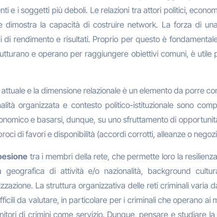
nti e i soggetti più deboli. Le relazioni tra attori politici, econ
dimostra la capacità di costruire network. La forza di una 
ipi di rendimento e risultati. Proprio per questo è fondamenta
utturano e operano per raggiungere obiettivi comuni, è utile pe
ttuale e la dimensione relazionale è un elemento da porre com
minalità organizzata e contesto politico-istituzionale sono c
e-economico e basarsi, dunque, su uno sfruttamento di opportu
i di favori e disponibilità (accordi corrotti, alleanze o negozia
oesione
tra i membri della rete, che permette loro la resilienza
 geografica di attività e/o nazionalità, background cultur
azione. La struttura organizzativa delle reti criminali varia dal
icili da valutare, in particolare per i criminali che operano ai m
rnitori di crimini come servizio. Dunque, pensare e studiare la