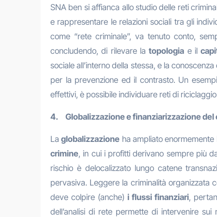
SNA ben si affianca allo studio delle reti crimin
e rappresentare le relazioni sociali tra gli indi
come “rete criminale”, va tenuto conto, sempre
concludendo, di rilevare la
topologia
e il
capi
sociale all’interno della stessa, e la conoscenz
per la prevenzione ed il contrasto. Un esempio 
effettivi, è possibile individuare reti di riciclagg
4. Globalizzazione e finanziarizzazione del c
La
globalizzazione
ha ampliato enormemente le
crimine
, in cui i profitti derivano sempre più d
rischio è delocalizzato lungo catene transna
pervasiva. Leggere la criminalità organizzata c
deve colpire (anche)
i flussi finanziari
, pertan
dell’analisi di rete permette di intervenire su