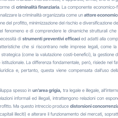
 forme di
criminalità finanziaria
. La componente economico-fina
analizzare la criminalità organizzata come un
attore economic
one del profitto, minimizzazione del rischio e diversificazione 
 fenomeno e di comprendere le dinamiche strutturali che so
necessità di
strumenti preventivi efficaci
ed adatti alla comp
tteristiche che si riscontrano nelle imprese legali, come la 
e strategica (come la valutazione costi-benefici), la gestione de
o istituzionale. La differenza fondamentale, però, risiede nel f
iuridica e, pertanto, questa viene compensata dall’uso dell
sviluppa spesso in
un’area grigia,
tra legale e illegale, all’inte
ioni informali ed illegali, intrattengono relazioni con esponent
profitto. Ma questo intreccio produce
distorsioni concorrenzia
apitali illeciti) e alterare il funzionamento dei mercati, sopratt