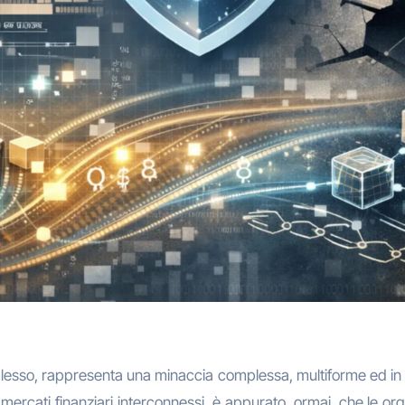
plesso, rappresenta una minaccia complessa, multiforme ed in c
e di mercati finanziari interconnessi, è appurato, ormai, che le