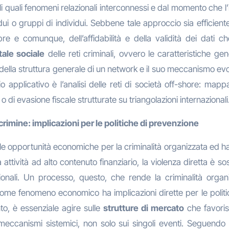
ali quali fenomeni relazionali interconnessi e dal momento che l
vidui o gruppi di individui. Sebbene tale approccio sia efficien
 e comunque, dell’affidabilità e della validità dei dati ch
tale sociale
delle reti criminali, ovvero le caratteristiche gen
a della struttura generale di un network e il suo meccanismo evo
applicativo è l’analisi delle reti di società off-shore: mappa
io o di evasione fiscale strutturate su triangolazioni internazionali
rimine: implicazioni per le politiche di prevenzione
 opportunità economiche per la criminalità organizzata ed h
a attività ad alto contenuto finanziario, la violenza diretta è s
zionali. Un processo, questo, che rende la criminalità org
ome fenomeno economico ha implicazioni dirette per le politic
to, è essenziale agire sulle
strutture di mercato
che favoris
i meccanismi sistemici, non solo sui singoli eventi. Seguendo q