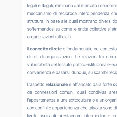
legali e illegali, eliminano dal mercato i concorre
meccanismo di reciproca interdipendenza che 
struttura, in base alle quali mostrano diversi t
soffermandosi su come le entità collettive si str
organizzazioni (ufficiali).
Il
concetto di rete
è fondamentale nel contesto a
di reti di organizzazioni. Le relazioni tra cri
vulnerabilità del tessuto politico-istituzional
convenienza e basarsi, dunque, su scambi reciproc
L’aspetto
relazionale
è affiancato dalla forte
c
da connessioni comuni, quali condivisa area
l’appartenenza a una sottocultura o a un’organizz
con confini e appartenenza che talvolta sono diff
livello, aspiranti, prestanome, intermediari e fo