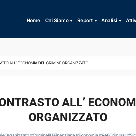
Vai
al
Home
Chi Siamo
Report
Analisi
Atti
contenuto
ASTO ALL’ ECONOMIA DEL CRIMINE ORGANIZZATO
CONTRASTO ALL’ ECONOM
ORGANIZZATO
mieOrganizzato
#
CriminalitàFinanziaria
#
Economia
#
RetiCriminali
#
Si