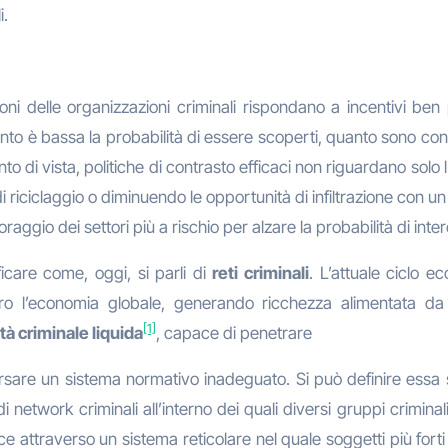
i.
i delle organizzazioni criminali rispondano a incentivi ben pr
anto è bassa la probabilità di essere scoperti, quanto sono con
punto di vista, politiche di contrasto efficaci non riguardano sol
 riciclaggio o diminuendo le opportunità di infiltrazione con u
oraggio dei settori più a rischio per alzare la probabilità di inte
icare come, oggi, si parli di
reti criminali
. L’attuale ciclo e
o l’economia globale, generando ricchezza alimentata da cor
[1]
tà criminale liquida
, capace di penetrare
rsare un sistema normativo inadeguato. Si può definire essa 
ti, di network criminali all’interno dei quali diversi gruppi crim
 attraverso un sistema reticolare nel quale soggetti più forti de