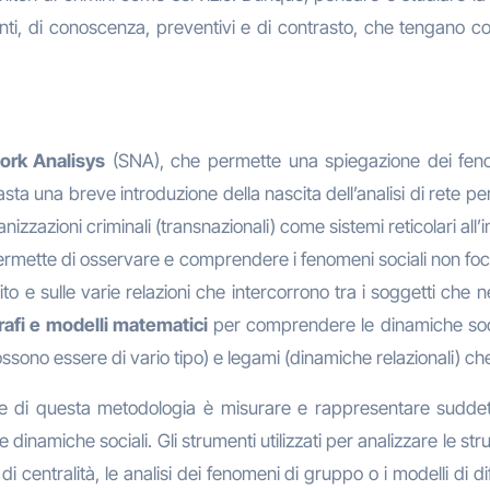
nti, di conoscenza, preventivi e di contrasto, che tengano con
ork Analisys
(SNA), che permette una spiegazione dei fenomen
i. Basta una breve introduzione della nascita dell’analisi di ret
anizzazioni criminali (transnazionali) come sistemi reticolari all’in
ette di osservare e comprendere i fenomeni sociali non focali
rito e sulle varie relazioni che intercorrono tra i soggetti c
rafi e modelli matematici
per comprendere le dinamiche social
ssono essere di vario tipo) e legami (dinamiche relazionali) ch
e di questa metodologia è misurare e rappresentare suddet
dinamiche sociali. Gli strumenti utilizzati per analizzare le strut
i centralità, le analisi dei fenomeni di gruppo o i modelli di 