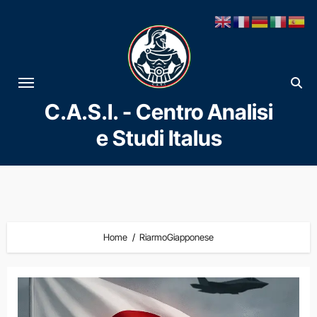
Vai
al
contenuto
C.A.S.I. - Centro Analisi
e Studi Italus
Home
RiarmoGiapponese