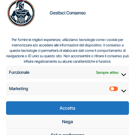
Gestisci Consenso
IL DILEMMA SERBO
Per fornire le migliori esperienze, utilizziamo tecnologie come i cookie per
memorizzare e/o accedere alle informazioni del dispositivo. Il consenso a
queste tecnologie ci permetterà di elaborare dati come il comportamento di
navigazione o ID unici su questo sito. Non acconsentire o ritirare il consenso può
Centro Analisi e Studi Italus © Tutti i diritti riservati
influire negativamente su alcune caratteristiche e funzioni.
CF:96616940589
|
di
.
Funzionale
Sempre attivo
Marketing
Marketi
Accetta
C.A.S.I. – Centro
Nega
Analisi e Studi Italus