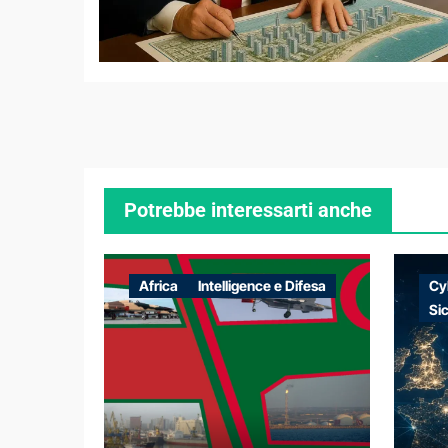
Potrebbe interessarti anche
Africa
Intelligence e Difesa
Cy
Si