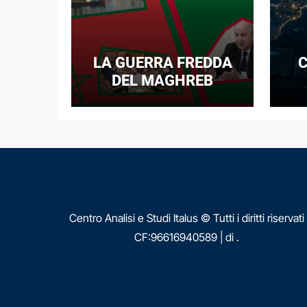
LA GUERRA FREDDA
C
DEL MAGHREB
I
E
N
Centro Analisi e Studi Italus © Tutti i diritti riservati
CF:96616940589
|
di
.