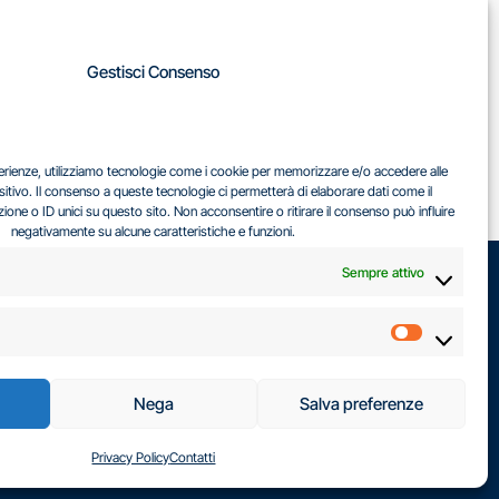
A
Gestisci Consenso
LA
IL DILEMMA SERBO
sperienze, utilizziamo tecnologie come i cookie per memorizzare e/o accedere alle
EA
sitivo. Il consenso a queste tecnologie ci permetterà di elaborare dati come il
ne o ID unici su questo sito. Non acconsentire o ritirare il consenso può influire
negativamente su alcune caratteristiche e funzioni.
Sempre attivo
Marketin
Nega
Salva preferenze
Privacy Policy
Contatti