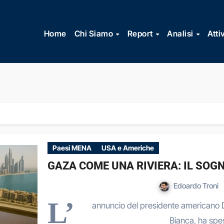
Vai
al
Home
Chi Siamo
Report
Analisi
Atti
contenuto
Paesi MENA
USA e Americhe
GAZA COME UNA RIVIERA: IL SOG
Edoardo Troni
L’
annuncio del presidente americano 
Bianca, ha spe