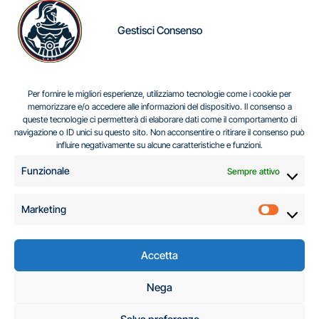
Gestisci Consenso
IL DILEMMA SERBO
Per fornire le migliori esperienze, utilizziamo tecnologie come i cookie per
memorizzare e/o accedere alle informazioni del dispositivo. Il consenso a
queste tecnologie ci permetterà di elaborare dati come il comportamento di
navigazione o ID unici su questo sito. Non acconsentire o ritirare il consenso può
Centro Analisi e Studi Italus © Tutti i diritti riservati
influire negativamente su alcune caratteristiche e funzioni.
CF:96616940589
|
di
.
Funzionale
Sempre attivo
Marketing
Marketi
Accetta
C.A.S.I. – Centro
Nega
Analisi e Studi Italus