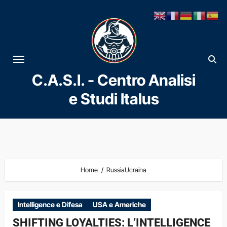
Vai
al
contenuto
C.A.S.I. - Centro Analisi
e Studi Italus
Home
RussiaUcraina
Intelligence e Difesa
USA e Americhe
SHIFTING LOYALTIES: L’INTELLIGENCE