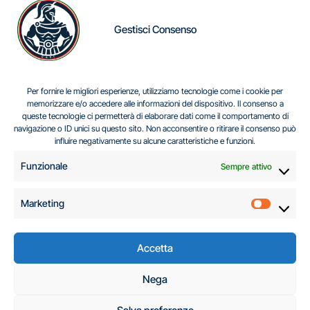
Gestisci Consenso
IL DILEMMA SERBO
Per fornire le migliori esperienze, utilizziamo tecnologie come i cookie per
memorizzare e/o accedere alle informazioni del dispositivo. Il consenso a
queste tecnologie ci permetterà di elaborare dati come il comportamento di
navigazione o ID unici su questo sito. Non acconsentire o ritirare il consenso può
Centro Analisi e Studi Italus © Tutti i diritti riservati
influire negativamente su alcune caratteristiche e funzioni.
CF:96616940589
|
di
.
Funzionale
Sempre attivo
Marketing
Marketi
Accetta
C.A.S.I. – Centro
Nega
Analisi e Studi Italus