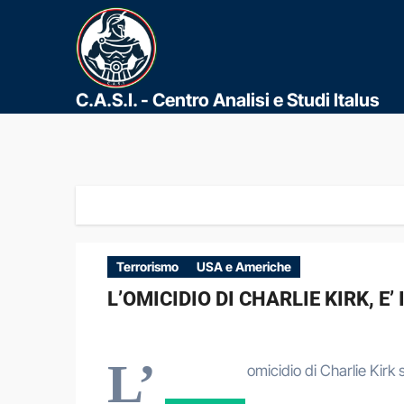
C.A.S.I. - Centro Analisi e Studi Italus
Terrorismo
USA e Americhe
L’OMICIDIO DI CHARLIE KIRK, E
L’
omicidio di Charlie Kirk 