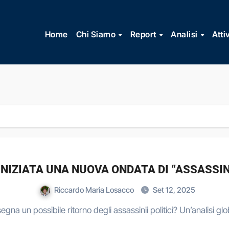
Vai
al
Home
Chi Siamo
Report
Analisi
Atti
contenuto
’ INIZIATA UNA NUOVA ONDATA DI “ASSASSI
Riccardo Maria Losacco
Set 12, 2025
segna un possibile ritorno degli assassinii politici? Un’analisi g