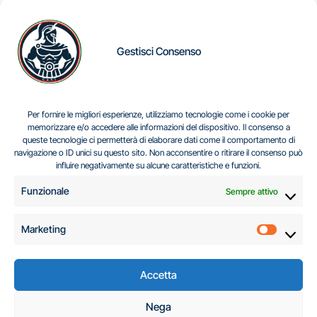
Gestisci Consenso
IL DILEMMA SERBO
Per fornire le migliori esperienze, utilizziamo tecnologie come i cookie per
memorizzare e/o accedere alle informazioni del dispositivo. Il consenso a
queste tecnologie ci permetterà di elaborare dati come il comportamento di
navigazione o ID unici su questo sito. Non acconsentire o ritirare il consenso può
Centro Analisi e Studi Italus © Tutti i diritti riservati
influire negativamente su alcune caratteristiche e funzioni.
CF:96616940589
|
di
.
Funzionale
Sempre attivo
Marketing
Marketi
Accetta
C.A.S.I. – Centro
Nega