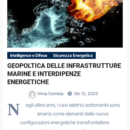
Intelligence e Difesa
Sicurezza Energetica
GEOPOLTICA DELLE INFRASTRUTTURE
MARINE E INTERDIPENZE
ENERGETICHE
Virna Corniola
Dic 12, 2025
N
egli ultimi anni, i cavi elettrici sottomarini sono
emersi come elementi delle nuove
configurazioni energetiche transfrontaliere.