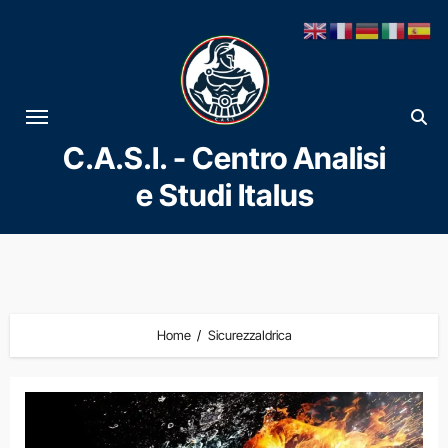
Vai
al
contenuto
C.A.S.I. - Centro Analisi
e Studi Italus
Home
SicurezzaIdrica