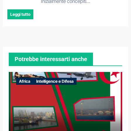
Inizialmente concepiti…
Leggi tutto
Potrebbe interessarti anche
Africa
Intelligence e Difesa