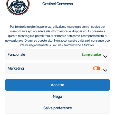
Gestisci Consenso
IL DILEMMA SERBO
Per fornire le migliori esperienze, utilizziamo tecnologie come i cookie per
memorizzare e/o accedere alle informazioni del dispositivo. Il consenso a
queste tecnologie ci permetterà di elaborare dati come il comportamento di
navigazione o ID unici su questo sito. Non acconsentire o ritirare il consenso può
Centro Analisi e Studi Italus © Tutti i diritti riservati
influire negativamente su alcune caratteristiche e funzioni.
CF:96616940589
|
di
.
Funzionale
Sempre attivo
Marketing
Marketi
Accetta
C.A.S.I. – Centro
Nega
Analisi e Studi Italus
Salva preferenze