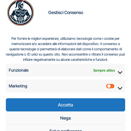
Gestisci Consenso
IL DILEMMA SERBO
Per fornire le migliori esperienze, utilizziamo tecnologie come i cookie per
memorizzare e/o accedere alle informazioni del dispositivo. Il consenso a
queste tecnologie ci permetterà di elaborare dati come il comportamento di
navigazione o ID unici su questo sito. Non acconsentire o ritirare il consenso può
Centro Analisi e Studi Italus © Tutti i diritti riservati
influire negativamente su alcune caratteristiche e funzioni.
CF:96616940589
|
di
.
Funzionale
Sempre attivo
Marketing
Marketi
Accetta
C.A.S.I. – Centro
Nega
Analisi e Studi Italus