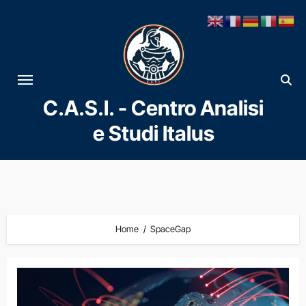
Vai
al
contenuto
C.A.S.I. - Centro Analisi
e Studi Italus
Home
SpaceGap