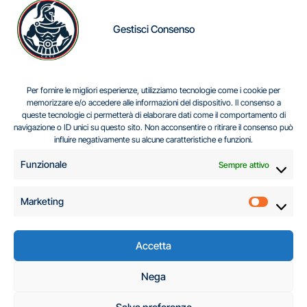
Gestisci Consenso
IL DILEMMA SERBO
Per fornire le migliori esperienze, utilizziamo tecnologie come i cookie per
memorizzare e/o accedere alle informazioni del dispositivo. Il consenso a
queste tecnologie ci permetterà di elaborare dati come il comportamento di
navigazione o ID unici su questo sito. Non acconsentire o ritirare il consenso può
Centro Analisi e Studi Italus © Tutti i diritti riservati
influire negativamente su alcune caratteristiche e funzioni.
CF:96616940589
|
di
.
Funzionale
Sempre attivo
Marketing
Marketi
Accetta
C.A.S.I. – Centro
Nega
Analisi e Studi Italus