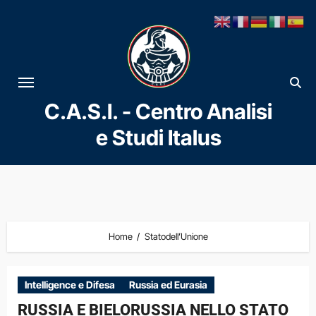
Vai
al
contenuto
C.A.S.I. - Centro Analisi
e Studi Italus
Home
Statodell’Unione
Intelligence e Difesa
Russia ed Eurasia
RUSSIA E BIELORUSSIA NELLO STATO