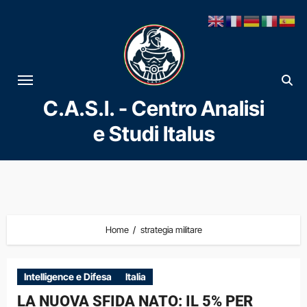
Vai
al
contenuto
C.A.S.I. - Centro Analisi
e Studi Italus
Home
strategia militare
Intelligence e Difesa
Italia
LA NUOVA SFIDA NATO: IL 5% PER