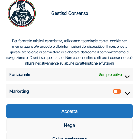
Gestisci Consenso
IL DILEMMA SERBO
Per fornire le migliori esperienze, utilizziamo tecnologie come i cookie per
memorizzare e/o accedere alle informazioni del dispositivo. Il consenso a
queste tecnologie ci permetterà di elaborare dati come il comportamento di
navigazione o ID unici su questo sito. Non acconsentire o ritirare il consenso può
Centro Analisi e Studi Italus © Tutti i diritti riservati
influire negativamente su alcune caratteristiche e funzioni.
CF:96616940589
|
di
.
Funzionale
Sempre attivo
Marketing
Marketi
Accetta
C.A.S.I. – Centro
Nega
Analisi e Studi Italus