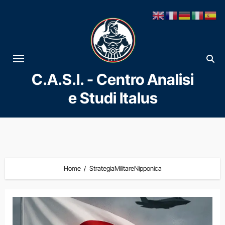
Vai
al
contenuto
C.A.S.I. - Centro Analisi
e Studi Italus
Home
StrategiaMilitareNipponica