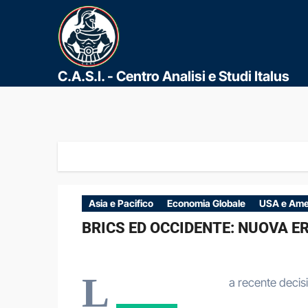
C.A.S.I. - Centro Analisi e Studi Italus
Asia e Pacifico
Economia Globale
USA e Ame
BRICS ED OCCIDENTE: NUOVA ER
L
a recente decisi