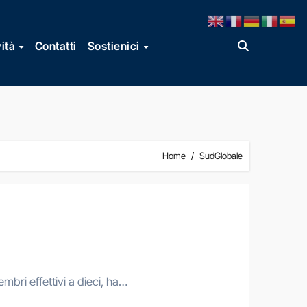
vità
Contatti
Sostienici
Home
SudGlobale
mbri effettivi a dieci, ha…