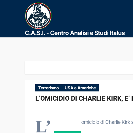
C.A.S.I. - Centro Analisi e Studi Italus
Terrorismo
USA e Americhe
L’OMICIDIO DI CHARLIE KIRK, E
L’
omicidio di Charlie Kirk 