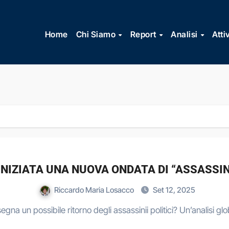
Vai
al
Home
Chi Siamo
Report
Analisi
Atti
contenuto
’ INIZIATA UNA NUOVA ONDATA DI “ASSASSI
Riccardo Maria Losacco
Set 12, 2025
segna un possibile ritorno degli assassinii politici? Un’analisi g