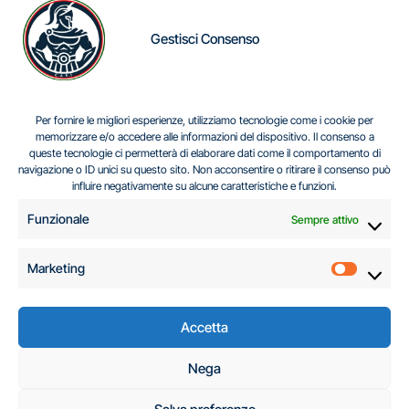
Gestisci Consenso
IL DILEMMA SERBO
Per fornire le migliori esperienze, utilizziamo tecnologie come i cookie per
memorizzare e/o accedere alle informazioni del dispositivo. Il consenso a
queste tecnologie ci permetterà di elaborare dati come il comportamento di
navigazione o ID unici su questo sito. Non acconsentire o ritirare il consenso può
Centro Analisi e Studi Italus © Tutti i diritti riservati
influire negativamente su alcune caratteristiche e funzioni.
CF:96616940589
|
di
.
Funzionale
Sempre attivo
Marketing
Marketi
Accetta
C.A.S.I. – Centro
Nega
Analisi e Studi Italus