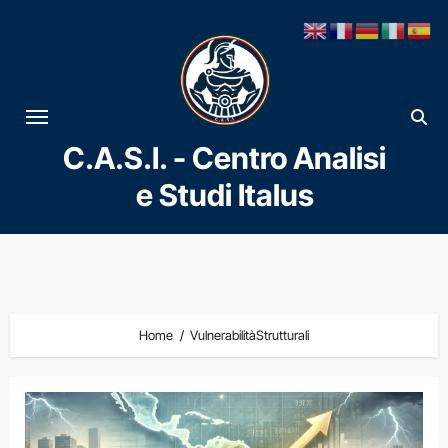
Vai
al
contenuto
C.A.S.I. - Centro Analisi
e Studi Italus
Home
VulnerabilitàStrutturali