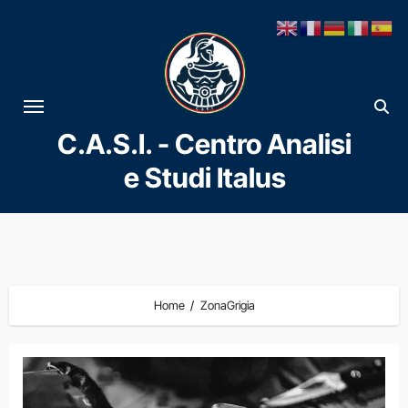
Vai
al
contenuto
C.A.S.I. - Centro Analisi
e Studi Italus
Home
ZonaGrigia