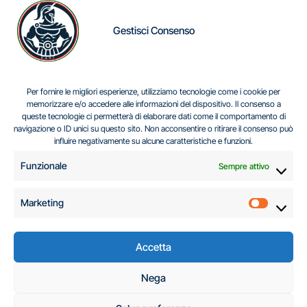
Gestisci Consenso
IL DILEMMA SERBO
Per fornire le migliori esperienze, utilizziamo tecnologie come i cookie per
memorizzare e/o accedere alle informazioni del dispositivo. Il consenso a
queste tecnologie ci permetterà di elaborare dati come il comportamento di
navigazione o ID unici su questo sito. Non acconsentire o ritirare il consenso può
Centro Analisi e Studi Italus © Tutti i diritti riservati
influire negativamente su alcune caratteristiche e funzioni.
CF:96616940589
|
di
.
Funzionale
Sempre attivo
Marketing
Marketi
Accetta
C.A.S.I. – Centro
Nega
Analisi e Studi Italus