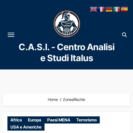
Vai
al
contenuto
C.A.S.I. - Centro Analisi
e Studi Italus
Home
ZoneaRischio
Africa
Europa
Paesi MENA
Terrorismo
USA e Americhe