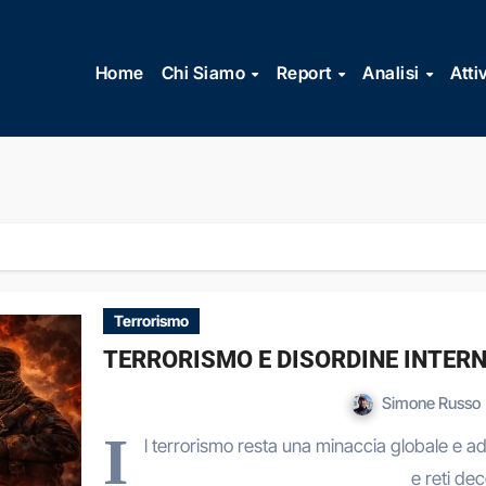
Vai
al
Home
Chi Siamo
Report
Analisi
Atti
contenuto
Terrorismo
TERRORISMO E DISORDINE INTERN
Simone Russo
I
l terrorismo resta una minaccia globale e adatt
e reti de