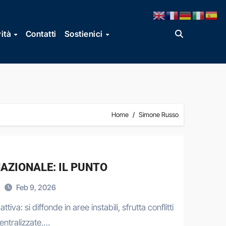
vità
Contatti
Sostienici
Home
Simone Russo
AZIONALE: IL PUNTO
Feb 9, 2026
iva: si diffonde in aree instabili, sfrutta conflitti
centralizzate,…