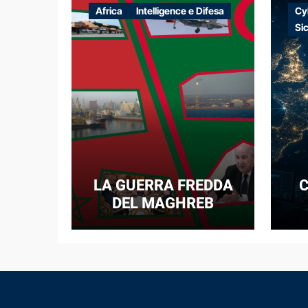
Africa
Intelligence e Difesa
Cy
Si
LA GUERRA FREDDA
C
DEL MAGHREB
I
E
N