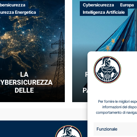
bersicurezza
Cybersicurezza
Europa
curezza Energetica
Intelligenza Artificiale
LA
REGOLARE SENZ
YBERSICUREZZA
DOMINARE: IL
DELLE
PARADOSSO DEL
NFRASTRUTTURE
SOVRANITÀ
Per fornire le migliori e
NERGETICHE COME
DIGITALE EUROP
informazioni del dispo
comportamento di navigazio
UOVA FRONTIERA
DELLA
COMPETIZIONE
Funzionale