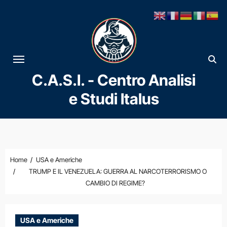
Vai
al
contenuto
C.A.S.I. - Centro Analisi
e Studi Italus
Home
USA e Americhe
TRUMP E IL VENEZUELA: GUERRA AL NARCOTERRORISMO O
CAMBIO DI REGIME?
USA e Americhe