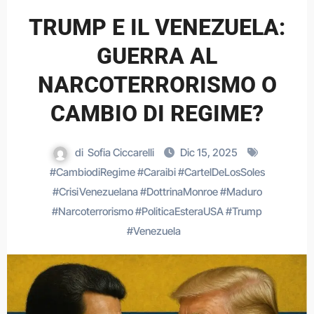
TRUMP E IL VENEZUELA:
GUERRA AL
NARCOTERRORISMO O
CAMBIO DI REGIME?
di
Sofia Ciccarelli
Dic 15, 2025
#
CambiodiRegime
#
Caraibi
#
CartelDeLosSoles
#
CrisiVenezuelana
#
DottrinaMonroe
#
Maduro
#
Narcoterrorismo
#
PoliticaEsteraUSA
#
Trump
#
Venezuela