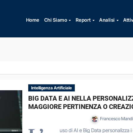
Vai
al
Home
Chi Siamo
Report
Analisi
Atti
contenuto
Intelligenza Artificiale
BIG DATA E AI NELLA PERSONALIZ
MAGGIORE PERTINENZA O CREAZIO
Francesco Mandi
uso di AI e Big Data personalizza i