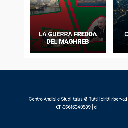
LA GUERRA FREDDA
C
DEL MAGHREB
I
E
N
Centro Analisi e Studi Italus © Tutti i diritti riservati
CF:96616940589
|
di
.