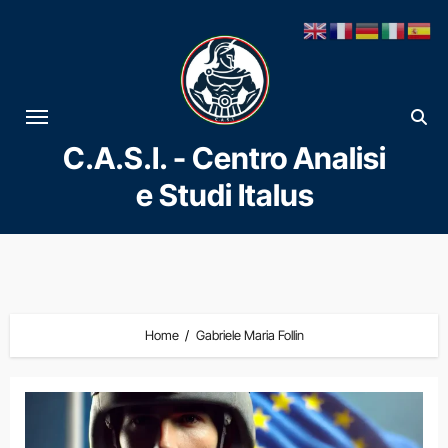
Vai
al
contenuto
C.A.S.I. - Centro Analisi
e Studi Italus
Home
Gabriele Maria Follin