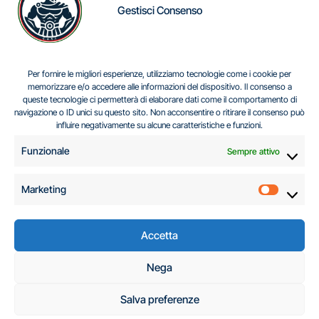
Gestisci Consenso
IL DILEMMA SERBO
Per fornire le migliori esperienze, utilizziamo tecnologie come i cookie per
memorizzare e/o accedere alle informazioni del dispositivo. Il consenso a
queste tecnologie ci permetterà di elaborare dati come il comportamento di
navigazione o ID unici su questo sito. Non acconsentire o ritirare il consenso può
Centro Analisi e Studi Italus © Tutti i diritti riservati
influire negativamente su alcune caratteristiche e funzioni.
CF:96616940589
|
di
.
Funzionale
Sempre attivo
Marketing
Marketi
Accetta
C.A.S.I. – Centro
Nega
Analisi e Studi Italus
Salva preferenze