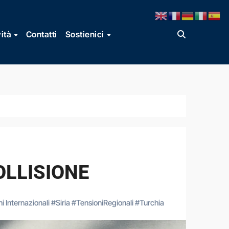
vità
Contatti
Sostienici
OLLISIONE
i Internazionali
#
Siria
#
TensioniRegionali
#
Turchia