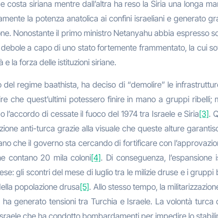
e costa siriana mentre dall’altra ha reso la Siria una longa m
ente la potenza anatolica ai confini israeliani e generato gran
one. Nonostante il primo ministro Netanyahu abbia espresso so
debole a capo di uno stato fortemente frammentato, la cui sovra
 la forza delle istituzioni siriane.
 del regime baathista, ha deciso di “demolire” le infrastrutture
dire che quest’ultimi potessero finire in mano a gruppi ribel
do l’accordo di cessate il fuoco del 1974 tra Israele e Siria
[3]
. 
ione anti-turca grazie alla visuale che queste alture garantisco
ano che il governo sta cercando di fortificare con l’approvazio
che contano 20 mila coloni
[4]
. Di conseguenza, l’espansione i
se: gli scontri del mese di luglio tra le milizie druse e i grupp
della popolazione drusa
[5]
. Allo stesso tempo, la militarizzazio
, ha generato tensioni tra Turchia e Israele. La volontà turca 
sraele che ha condotto bombardamenti per impedire lo stabilim