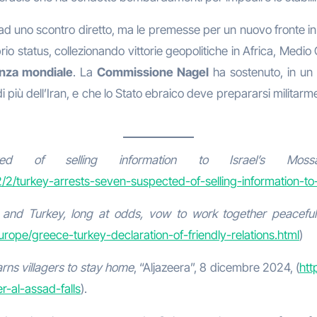
d uno scontro diretto, ma le premesse per un nuovo fronte in
io status, collezionando vittorie geopolitiche in Africa, Medi
enza mondiale
. La
Commissione Nagel
ha sostenuto, in un 
 di più dell’Iran, e che lo Stato ebraico deve prepararsi milita
ed of selling information to Israel’s Moss
2/turkey-arrests-seven-suspected-of-selling-information-to
and Turkey, long at odds, vow to work together peaceful
ope/greece-turkey-declaration-of-friendly-relations.html
)
arns villagers to stay home
, “Aljazeera”, 8 dicembre 2024, (
htt
r-al-assad-falls
).