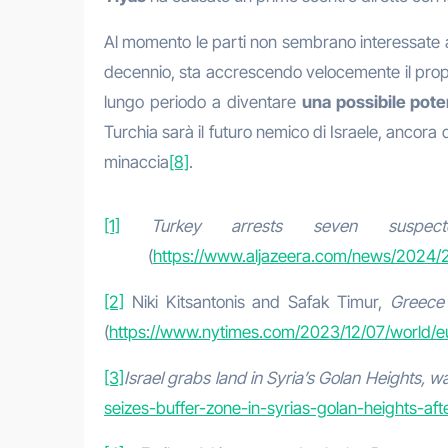
Al momento le parti non sembrano interessate a
decennio, sta accrescendo velocemente il propr
lungo periodo a diventare
una possibile pot
Turchia sarà il futuro nemico di Israele, ancora
minaccia
[8]
.
[1]
Turkey arrests seven suspect
(
https://www.aljazeera.com/news/2024/2/
[2]
Niki Kitsantonis and Safak Timur,
Greece 
(
https://www.nytimes.com/2023/12/07/world/eur
[3]
Israel grabs land in Syria’s Golan Heights, w
seizes-buffer-zone-in-syrias-golan-heights-afte