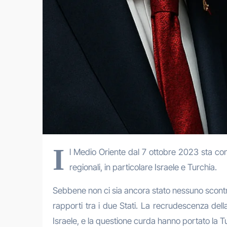
I
l Medio Oriente dal 7 ottobre 2023 sta co
regionali, in particolare Israele e Turchia.
Sebbene non ci sia ancora stato nessuno scontro 
rapporti tra i due Stati. La recrudescenza della
Israele, e la questione curda hanno portato la T