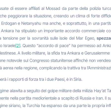
ate di essere affiliati al Mossad da parte della polizia turc
he peggiorare la situazione, creando un clima di forte diffi
tra Erdogan e Netanyahu ma anche, e soprattutto, in una partita
2023 Ankara ha stipulato un importante accordo commerciale co
la tensione per la sovranità sulle isole del Mar Egeo,
spezza
o Israele
[2]
. Questo “accordo di pace” ha permesso ad Ankar
lestinese. A livello militare, la sfida tra Ankara e Gerusalemm
ne notevole sul Congresso statunitense affinché non vendesse
 aerea nella regione, complicando la trattiva tra l’Amministra
à i rapporti di forza tra i due Paesi, è in Siria.
e alawita a seguito del golpe militare della milizia Hay’at Tah
te nella partita mediorientale a scapito di Russia e Iran. Il 
gime siriano, la Turchia ha espanso da una parte la propria in