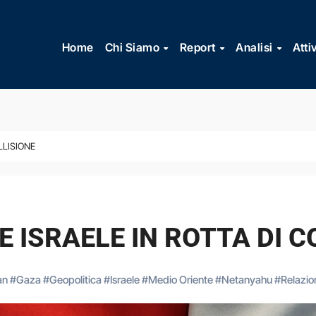
Vai
al
Home
Chi Siamo
Report
Analisi
Atti
contenuto
LLISIONE
E ISRAELE IN ROTTA DI C
an
#
Gaza
#
Geopolitica
#
Israele
#
Medio Oriente
#
Netanyahu
#
Relazion