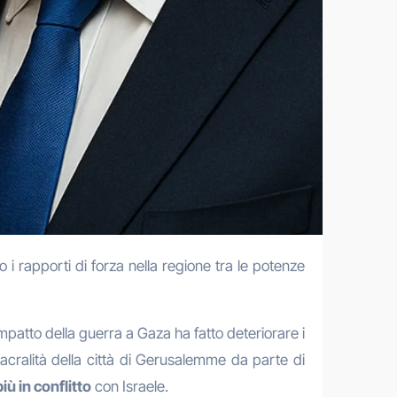
rapporti di forza nella regione tra le potenze
mpatto della guerra a Gaza ha fatto deteriorare i
 sacralità della città di Gerusalemme da parte di
ù in conflitto
con Israele.