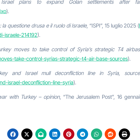
,
Israel plans to expand Golan settlements after fa
8xo
).
 la questione drusa e il ruolo di Israele
, “ISPI”, 15 luglio 2025 (
di-israele-214192
).
urkey moves to take control of Syria’s strategic T4 airba
oves-take-control-syrias-strategic-t4-air-base-sources
).
key and Israel mull deconfliction line in Syria, sourc
-israel-deconfliction-line-syria
).
 war with Turkey – opinion
, “The Jerusalem Post”, 16 genna