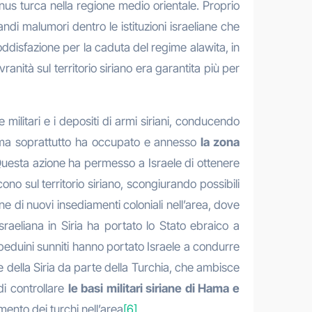
anus turca nella regione medio orientale. Proprio
di malumori dentro le istituzioni israeliane che
ddisfazione per la caduta del regime alawita, in
nità sul territorio siriano era garantita più per
 militari e i depositi di armi siriani, conducendo
li; ma soprattutto ha occupato e annesso
la zona
Questa azione ha permesso a Israele di ottenere
no sul territorio siriano, scongiurando possibili
ne di nuovi insediamenti coloniali nell’area, dove
sraeliana in Siria ha portato lo Stato ebraico a
i beduini sunniti hanno portato Israele a condurre
ne della Siria da parte della Turchia, che ambisce
di controllare
le basi militari siriane di Hama e
ento dei turchi nell’area
[6]
.