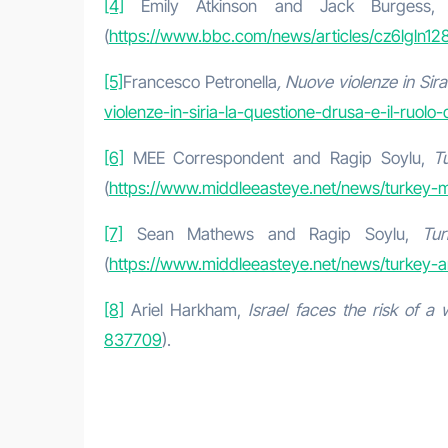
[4]
Emily Atkinson and Jack Burgess
(
https://www.bbc.com/news/articles/cz6lgln12
[5]
Francesco Petronella
, Nuove violenze in Sira:
violenze-in-siria-la-questione-drusa-e-il-ruolo-
[6]
MEE Correspondent and Ragip Soylu,
T
(
https://www.middleeasteye.net/news/turkey-m
[7]
Sean Mathews and Ragip Soylu,
Tur
(
https://www.middleeasteye.net/news/turkey-and
[8]
Ariel Harkham,
Israel faces the risk of a
837709
).