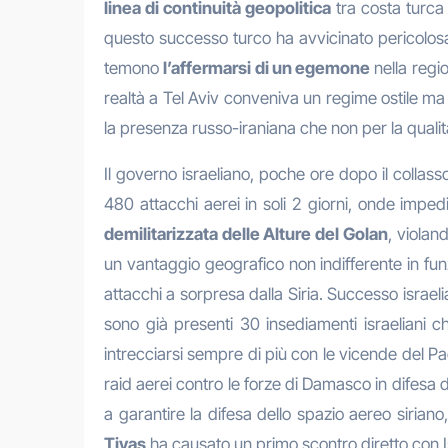
linea di continuità geopolitica
tra costa turca 
questo successo turco ha avvicinato pericolosam
temono
l’affermarsi di un egemone
nella regi
realtà a Tel Aviv conveniva un regime ostile ma 
la presenza russo-iraniana che non per la qualità e
Il governo israeliano, poche ore dopo il collasso
480 attacchi aerei in soli 2 giorni, onde impe
demilitarizzata delle Alture del Golan
, violan
un vantaggio geografico non indifferente in funz
attacchi a sorpresa dalla Siria. Successo israeli
sono già presenti 30 insediamenti israeliani 
intrecciarsi sempre di più con le vicende del Pae
raid aerei contro le forze di Damasco in difesa 
a garantire la difesa dello spazio aereo siriano
Tiyas
ha causato un primo scontro diretto con I