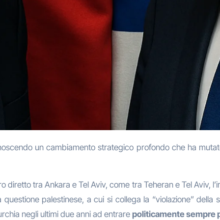
noscendo un cambiamento strategico profondo che ha mutato i 
diretto tra Ankara e Tel Aviv, come tra Teheran e Tel Aviv, l’i
 questione palestinese, a cui si collega la “violazione” della
urchia negli ultimi due anni ad entrare
politicamente sempre pi