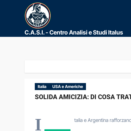
C.A.S.I. - Centro Analisi e Studi Italus
Italia
USA e Americhe
SOLIDA AMICIZIA: DI COSA TR
I
talia e Argentina rafforzan