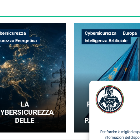
bersicurezza
Cybersicurezza
Europa
curezza Energetica
Intelligenza Artificiale
LA
REGOLARE SENZ
YBERSICUREZZA
DOMINARE: IL
DELLE
PARADOSSO DEL
NFRASTRUTTURE
SOVRANITÀ
Per fornire le migliori e
NERGETICHE COME
DIGITALE EUROP
informazioni del dispo