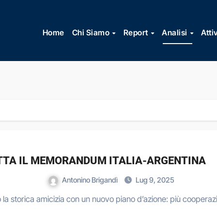
Vai
al
Home
Chi Siamo
Report
Analisi
Atti
contenuto
ATTA IL MEMORANDUM ITALIA-ARGENTINA
Antonino Brigandì
Lug 9, 2025
o la storica amicizia con un nuovo piano d’azione: più coopera