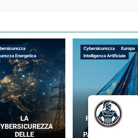
bersicurezza
Cybersicurezza
Europa
curezza Energetica
Intelligenza Artificiale
LA
REGOLARE SENZ
YBERSICUREZZA
DOMINARE: IL
DELLE
PARADOSSO DEL