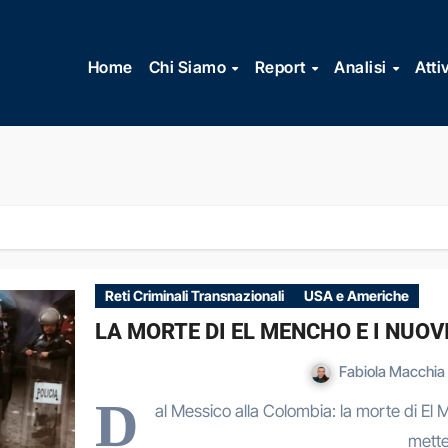
Vai
al
Home
Chi Siamo
Report
Analisi
Atti
contenuto
Reti Criminali Transnazionali
USA e Americhe
LA MORTE DI EL MENCHO E I NUOV
Fabiola Macchia
D
al Messico alla Colombia: la morte di El M
mette