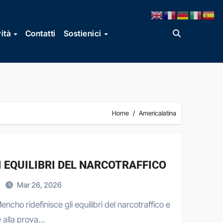
vità
Contatti
Sostienici
Home
Americalatina
I EQUILIBRI DEL NARCOTRAFFICO
Mar 26, 2026
encho ridefinisce gli equilibri del narcotraffico e
 alla prova…