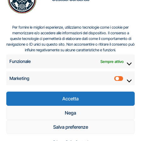
IL DILEMMA SERBO
Per fornire le migliori esperienze, utilizziamo tecnologie come i cookie per
memorizzare e/o accedere alle informazioni del dispositivo. Il consenso a
queste tecnologie ci permetterà di elaborare dati come il comportamento di
navigazione o ID unici su questo sito. Non acconsentire o ritirare il consenso può
Centro Analisi e Studi Italus © Tutti i diritti riservati
influire negativamente su alcune caratteristiche e funzioni.
CF:96616940589
|
di
.
Funzionale
Sempre attivo
Marketing
Marketi
Accetta
C.A.S.I. – Centro
Nega
Analisi e Studi Italus
Salva preferenze