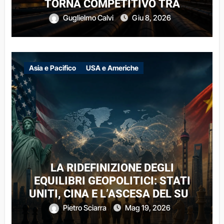
TORNA COMPETITIVO TRA
CAPITALI PRIVATI E VINCOLI
Guglielmo Calvi
Giu 8, 2026
ESTERNI
Asia e Pacifico
USA e Americhe
LA RIDEFINIZIONE DEGLI
EQUILIBRI GEOPOLITICI: STATI
UNITI, CINA E L’ASCESA DEL SUD
GLOBALE
Pietro Sciarra
Mag 19, 2026