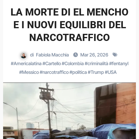
LA MORTE DI EL MENCHO
E I NUOVI EQUILIBRI DEL
NARCOTRAFFICO
di
Fabiola Macchia
Mar 26, 2026
#
Americalatina
#
Cartello
#
Colombia
#
criminalità
#
fentanyl
#
Messico
#
narcotraffico
#
politica
#
Trump
#
USA