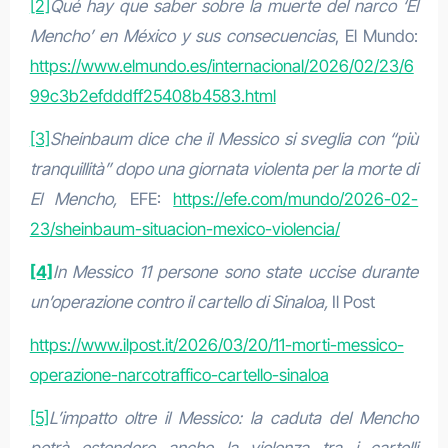
[2]
Qué hay que saber sobre la muerte del narco ‘El
Mencho’ en México y sus consecuencias
, El Mundo:
https://www.elmundo.es/internacional/2026/02/23/6
99c3b2efdddff25408b4583.html
[3]
Sheinbaum dice che il Messico si sveglia con “più
tranquillità” dopo una giornata violenta per la morte di
El Mencho,
EFE:
https://efe.com/mundo/2026-02-
23/sheinbaum-situacion-mexico-violencia/
[4]
In Messico 11 persone sono state uccise durante
un’operazione contro il cartello di Sinaloa,
Il Post
https://www.ilpost.it/2026/03/20/11-morti-messico-
operazione-narcotraffico-cartello-sinaloa
[5]
L’impatto oltre il Messico: la caduta del Mencho
potrà estendere anche la violenza tra i cartelli