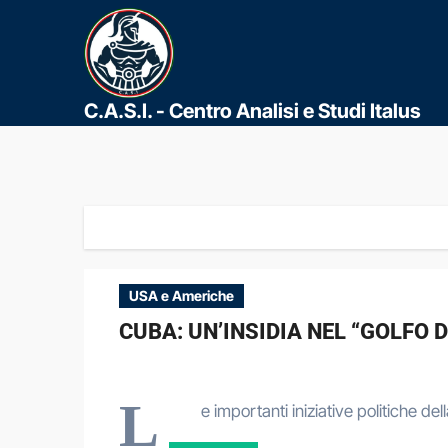
C.A.S.I. - Centro Analisi e Studi Italus
USA e Americhe
CUBA: UN’INSIDIA NEL “GOLFO 
L
e importanti iniziative politiche 