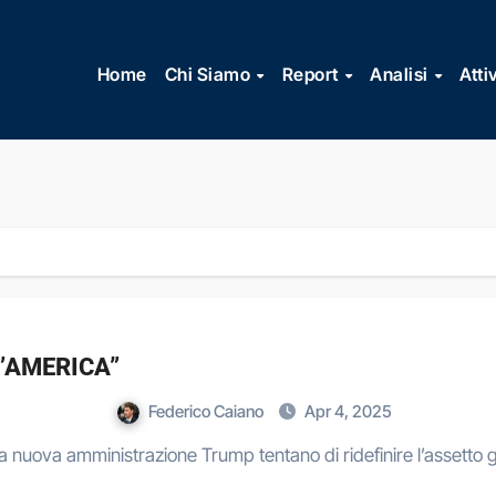
Vai
al
Home
Chi Siamo
Report
Analisi
Atti
contenuto
D’AMERICA”
Federico Caiano
Apr 4, 2025
della nuova amministrazione Trump tentano di ridefinire l’asse