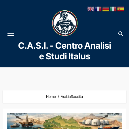
Vai
al
contenuto
C.A.S.I. - Centro Analisi
e Studi Italus
Home
ArabiaSaudita