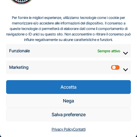
IL DILEMMA SERBO
Per fornire le migliori esperienze, utilizziamo tecnologie come i cookie per
memorizzare e/o accedere alle informazioni del dispositivo. Il consenso a
queste tecnologie ci permetterà di elaborare dati come il comportamento di
navigazione o ID unici su questo sito. Non acconsentire o ritirare il consenso può
Centro Analisi e Studi Italus © Tutti i diritti riservati
influire negativamente su alcune caratteristiche e funzioni.
CF:96616940589
|
di
.
Funzionale
Sempre attivo
Marketing
Marketi
Accetta
C.A.S.I. – Centro
Nega
Analisi e Studi Italus
Salva preferenze
Privacy Policy
Contatti