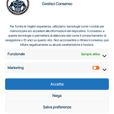
Gestisci Consenso
IL DILEMMA SERBO
Per fornire le migliori esperienze, utilizziamo tecnologie come i cookie per
memorizzare e/o accedere alle informazioni del dispositivo. Il consenso a
queste tecnologie ci permetterà di elaborare dati come il comportamento di
navigazione o ID unici su questo sito. Non acconsentire o ritirare il consenso può
Centro Analisi e Studi Italus © Tutti i diritti riservati
influire negativamente su alcune caratteristiche e funzioni.
CF:96616940589
|
di
.
Funzionale
Sempre attivo
Marketing
Marketi
Accetta
C.A.S.I. – Centro
Nega
Analisi e Studi Italus
Salva preferenze