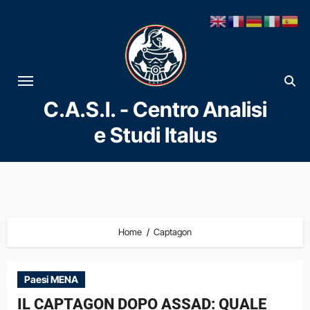
Vai
al
contenuto
C.A.S.I. - Centro Analisi
e Studi Italus
Home
Captagon
Paesi MENA
IL CAPTAGON DOPO ASSAD: QUALE