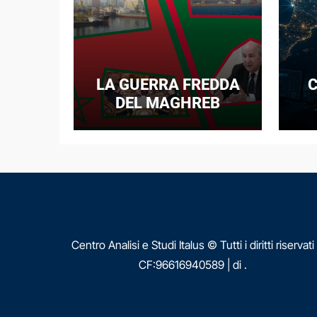
LA GUERRA FREDDA
C
DEL MAGHREB
I
E
N
Centro Analisi e Studi Italus © Tutti i diritti riservati
CF:96616940589
|
di
.