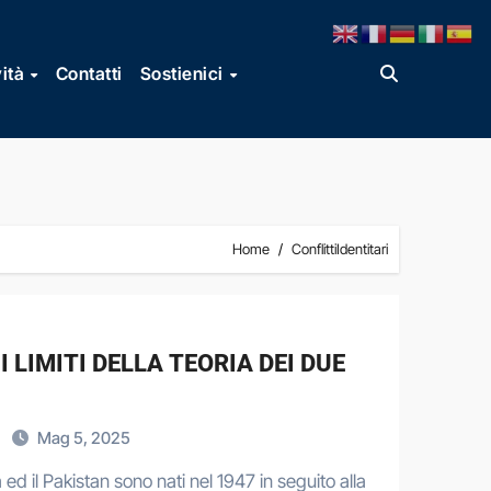
vità
Contatti
Sostienici
Home
ConflittiIdentitari
 LIMITI DELLA TEORIA DEI DUE
Mag 5, 2025
 ed il Pakistan sono nati nel 1947 in seguito alla