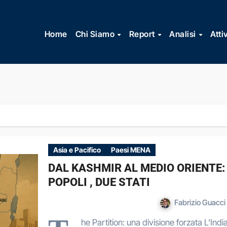
Vai
al
Home
Chi Siamo
Report
Analisi
Atti
contenuto
Asia e Pacifico
Paesi MENA
DAL KASHMIR AL MEDIO ORIENTE: I
POPOLI , DUE STATI
Fabrizio Guacci
he Partition: una divisione forzata L’India