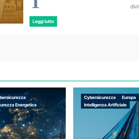
T
div
Leggi tutto
bersicurezza
Cybersicurezza
Europa
curezza Energetica
Intelligenza Artificiale